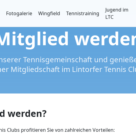
Jugend im
Fotogalerie
Wingfield
Tennistraining
LTC
Mitglied werde
nserer Tennisgemeinschaft und genießen
ner Mitgliedschaft im Lintorfer Tennis Cl
d werden?
nis Clubs profitieren Sie von zahlreichen Vorteilen: