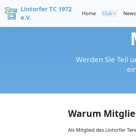
Lintorfer TC 1972
Home
Club
News
e.V.
Werden Sie Teil u
ei
Warum Mitglie
Als Mitglied des Lintorfer Ten