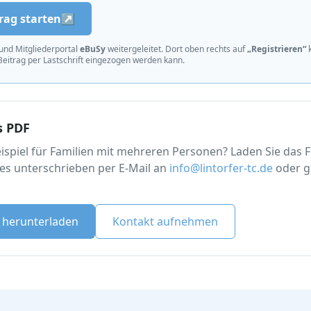
ag starten
↗
und Mitgliederportal
eBuSy
weitergeleitet. Dort oben rechts auf
„Registrieren“
k
eitrag per Lastschrift eingezogen werden kann.
s PDF
eispiel für Familien mit mehreren Personen? Laden Sie das F
 es unterschrieben per E-Mail an
info@lintorfer-tc.de
oder g
 herunterladen
Kontakt aufnehmen