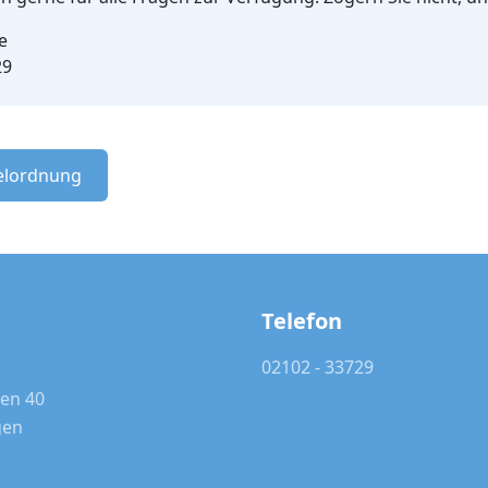
e
29
elordnung
Telefon
02102 - 33729
en 40
gen