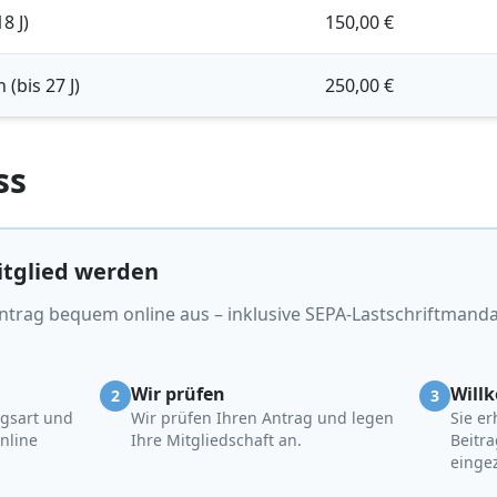
8 J)
150,00 €
 (bis 27 J)
250,00 €
ss
itglied werden
trag bequem online aus – inklusive SEPA-Lastschriftmanda
Wir prüfen
Will
2
3
agsart und
Wir prüfen Ihren Antrag und legen
Sie er
nline
Ihre Mitgliedschaft an.
Beitra
einge